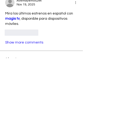
Avemayemiill2k4
Nov 19, 2025
Mira los últimos estrenos en español con 
magis tv
, disponible para dispositivos 
móviles.
Like
Reply
Show more comments
About
Welcome to the group! You can
connect with other members, ge
...
Read more
Members
Kellieallen204
Follow
Kellieallen204
Avemayemiill2k4
Follow
Avemayemiill2k4